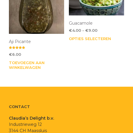
Guacamole
Prijsklasse:
€
4.00
-
€
9.00
€4.00
OPTIES SELECTEREN
Dit
tot
Aji Picante
pro
€9.00
heef
Gewaardeerd
€
6.00
5.00
mee
uit 5
TOEVOEGEN AAN
varia
WINKELWAGEN
Dez
opti
kan
gek
wor
op
CONTACT
de
pro
Claudia’s Delight b.v.
Industrieweg 12
3144 CH Maassluis