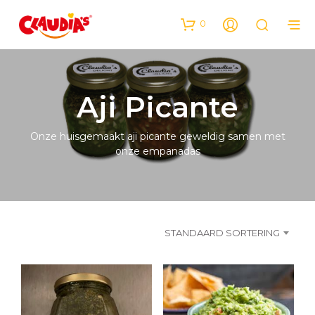
0
Aji Picante
Onze huisgemaakt aji picante geweldig samen met
onze empanadas
STANDAARD SORTERING