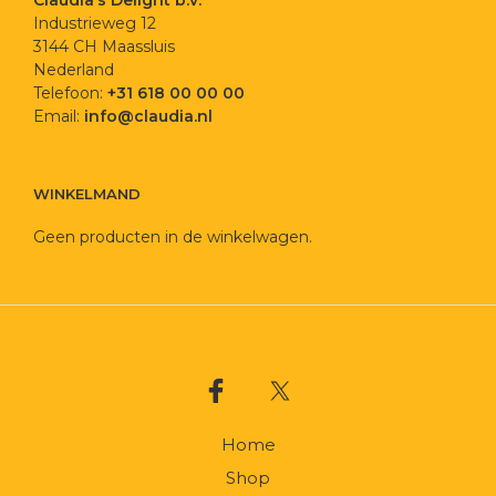
Claudia’s Delight b.v.
worden
Industrieweg 12
op
3144 CH Maassluis
de
Nederland
productpagina
Telefoon:
+31 618 00 00 00
Email:
info@claudia.nl
WINKELMAND
Geen producten in de winkelwagen.
Home
Shop