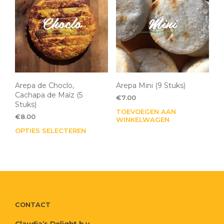
optie
opti
kan
kan
gekozen
gek
worden
wor
op
op
de
de
productpagina
pro
Arepa de Choclo,
Arepa Mini (9 Stuks)
Cachapa de Maíz (5
€
7.00
Stuks)
TOEVOEGEN AAN
€
8.00
WINKELWAGEN
OPTIES SELECTEREN
Dit
product
heeft
meerdere
variaties.
Deze
optie
kan
CONTACT
gekozen