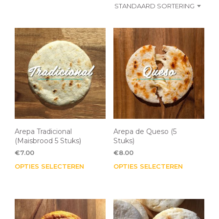
STANDAARD SORTERING
Arepa Tradicional
Arepa de Queso (5
(Maisbrood 5 Stuks)
Stuks)
€
7.00
€
8.00
OPTIES SELECTEREN
Dit
OPTIES SELECTEREN
Dit
product
pro
heeft
heef
meerdere
mee
variaties.
varia
Deze
Dez