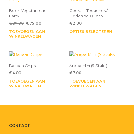
Box 4 Vegatarische
Cocktail Tequenos /
Party
Dedos de Queso
Oorspronkelijke
Huidige
€
87.00
€
75.00
€
2.00
prijs
prijs
TOEVOEGEN AAN
OPTIES SELECTEREN
Dit
was:
is:
WINKELWAGEN
pro
€87.00.
€75.00.
heef
mee
varia
Dez
Banaan Chips
Arepa Mini (9 Stuks)
opti
€
4.00
€
7.00
kan
TOEVOEGEN AAN
TOEVOEGEN AAN
gek
WINKELWAGEN
WINKELWAGEN
wor
op
de
pro
CONTACT