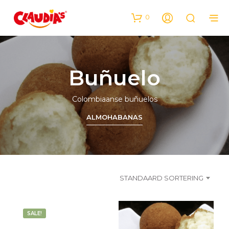
0
Buñuelo
Colombiaanse buñuelos
ALMOHABANAS
STANDAARD SORTERING
SALE!