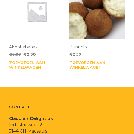
Almohabanas
Buñuelo
Oorspronkelijke
Huidige
€
3.00
€
2.50
€
2.50
prijs
prijs
TOEVOEGEN AAN
TOEVOEGEN AAN
was:
is:
WINKELWAGEN
WINKELWAGEN
€3.00.
€2.50.
CONTACT
Claudia’s Delight b.v.
Industrieweg 12
3144 CH Maassluis