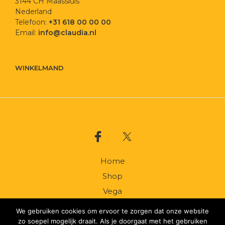
3144 CH Maassluis
Nederland
Telefoon:
+31 618 00 00 00
Email:
info@claudia.nl
WINKELMAND
Home
Shop
Vega
Catering
We gebruiken cookies om ervoor te zorgen dat onze website
Groothandel
zo soepel mogelijk draait. Als je doorgaat met het gebruiken